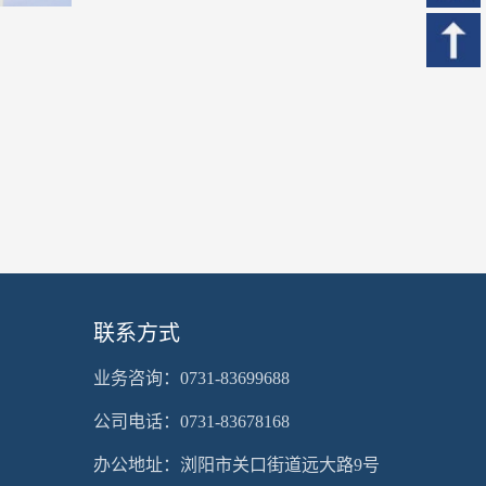
联系方式
业务咨询：0731-83699688
公司电话：0731-83678168
办公地址：浏阳市关口街道远大路9号