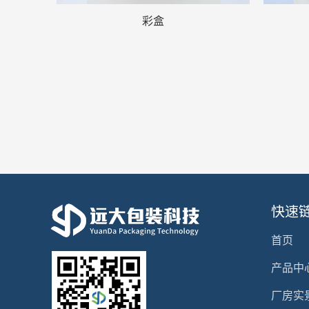
彩盒
快速
首页
产品中
厂房实